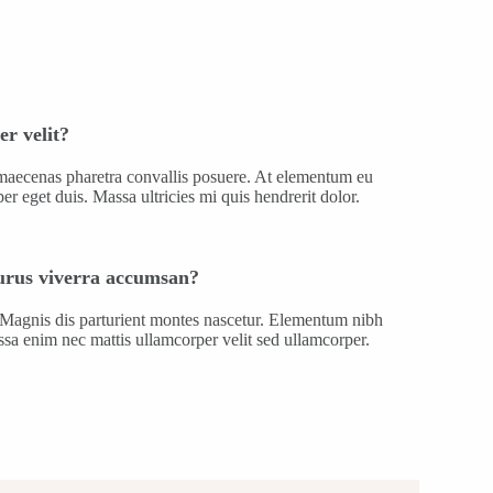
r velit?
maecenas pharetra convallis posuere. At elementum eu
per eget duis. Massa ultricies mi quis hendrerit dolor.
urus viverra accumsan?
g. Magnis dis parturient montes nascetur. Elementum nibh
ssa enim nec mattis ullamcorper velit sed ullamcorper.