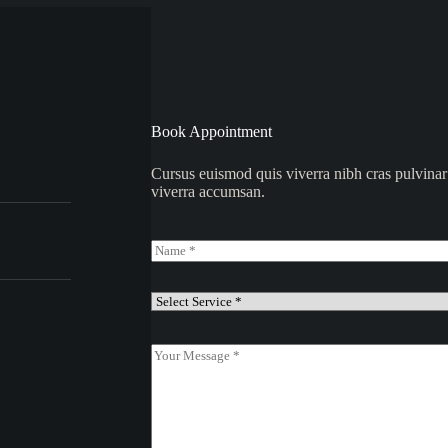
Book Appointment
Cursus euismod quis viverra nibh cras pulvinar
viverra accumsan.
N
a
m
e
S
*
e
l
e
Y
c
o
t
u
S
r
e
M
r
e