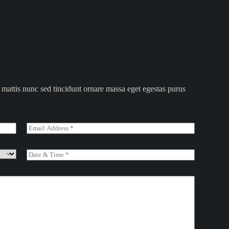
 mattis nunc sed tincidunt ornare massa eget egestas purus
E
m
a
i
D
l
a
*
t
e
*