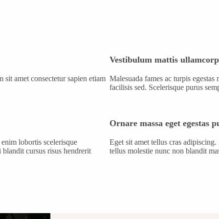
Vestibulum mattis ullamcorpe
 sit amet consectetur sapien etiam
Malesuada fames ac turpis egestas 
facilisis sed. Scelerisque purus sem
Ornare massa eget egestas p
enim lobortis scelerisque
Eget sit amet tellus cras adipiscin
landit cursus risus hendrerit
tellus molestie nunc non blandit ma