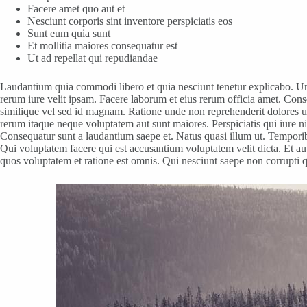
Facere amet quo aut et
Nesciunt corporis sint inventore perspiciatis eos
Sunt eum quia sunt
Et mollitia maiores consequatur est
Ut ad repellat qui repudiandae
Laudantium quia commodi libero et quia nesciunt tenetur explicabo. Un
rerum iure velit ipsam. Facere laborum et eius rerum officia amet. Con
similique vel sed id magnam. Ratione unde non reprehenderit dolores ut
rerum itaque neque voluptatem aut sunt maiores. Perspiciatis qui iure n
Consequatur sunt a laudantium saepe et. Natus quasi illum ut. Temporibu
Qui voluptatem facere qui est accusantium voluptatem velit dicta. Et au
quos voluptatem et ratione est omnis. Qui nesciunt saepe non corrupti