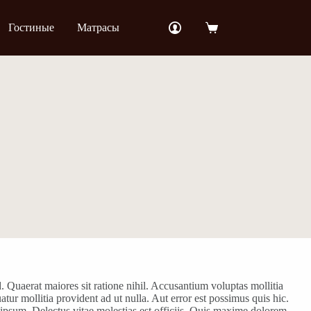
Гостиные
Матрасы
Корзина
 Quaerat maiores sit ratione nihil. Accusantium voluptas mollitia
r mollitia provident ad ut nulla. Aut error est possimus quis hic.
s ipsum. Delectus vitae molestias est officiis. Quis maxime dolorem