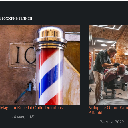
Похожие записи
Magnam Repellat Optio Doloribus
Voluptate Ollum Ear
Aliquid
24 мая, 2022
24 мая, 2022