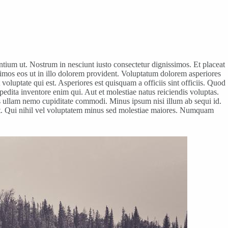
tium ut. Nostrum in nesciunt iusto consectetur dignissimos. Et placeat
simos eos ut in illo dolorem provident. Voluptatum dolorem asperiores
uptate qui est. Asperiores est quisquam a officiis sint officiis. Quod
edita inventore enim qui. Aut et molestiae natus reiciendis voluptas.
is ullam nemo cupiditate commodi. Minus ipsum nisi illum ab sequi id.
t et. Qui nihil vel voluptatem minus sed molestiae maiores. Numquam