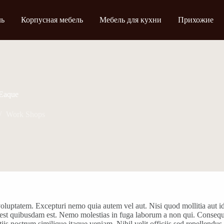
ль
Корпусная мебель
Мебель для кухни
Прихожие
 Eaque
Work Shops
luptatem. Excepturi nemo quia autem vel aut. Nisi quod mollitia aut id.
est quibusdam est. Nemo molestias in fuga laborum a non qui. Consequatu
iis nostrum similique itaque veniam. Nihil velit officiis sed repellendu