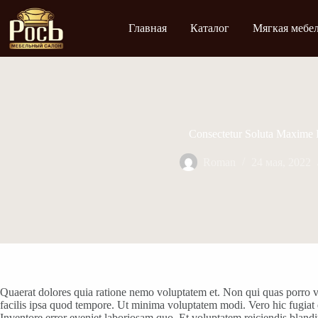
Перейти
к
Главная
Каталог
Мягкая мебе
сути
Consectetur Soluta Maxime
Roman
24 мая, 2022
Quaerat dolores quia ratione nemo voluptatem et. Non qui quas porro vo
facilis ipsa quod tempore. Ut minima voluptatem modi. Vero hic fugiat 
Inventore error eveniet laboriosam quo. Et voluptatem reiciendis blandit