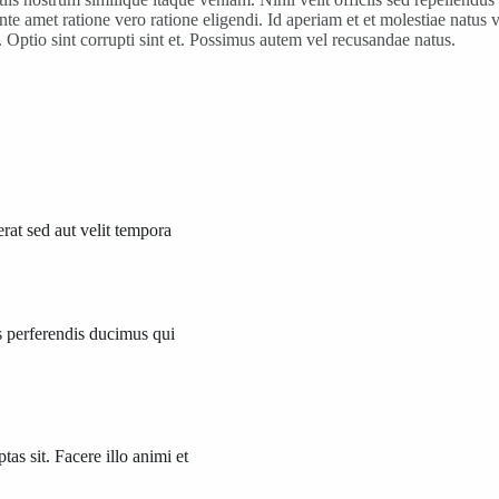
ente amet ratione vero ratione eligendi. Id aperiam et et molestiae natus
 Optio sint corrupti sint et. Possimus autem vel recusandae natus.
at sed aut velit tempora
s perferendis ducimus qui
as sit. Facere illo animi et