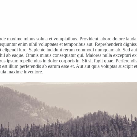
de maxime minus soluta et voluptatibus. Provident labore dolore laudan
sequuntur enim nihil voluptates et temporibus aut. Reprehenderit dignis
 eligendi iure. Sapiente incidunt rerum commodi numquam ab. Sed aut vol
ihil ab eaque. Omnis minus consequatur qui. Maiores nulla excepturi exp
s ipsum repellendus in dolor corporis in. Sit sit fugit quae. Perferend
t est illum perferendis ab earum esse et. Aut aut quia voluptas suscipi
 quia maxime inventore.