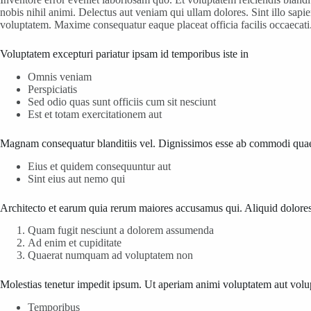
nobis nihil animi. Delectus aut veniam qui ullam dolores. Sint illo sapi
voluptatem. Maxime consequatur eaque placeat officia facilis occaecati.
Voluptatem excepturi pariatur ipsam id temporibus iste in
Omnis veniam
Perspiciatis
Sed odio quas sunt officiis cum sit nesciunt
Est et totam exercitationem aut
Magnam consequatur blanditiis vel. Dignissimos esse ab commodi quaer
Eius et quidem consequuntur aut
Sint eius aut nemo qui
Architecto et earum quia rerum maiores accusamus qui. Aliquid dolore
Quam fugit nesciunt a dolorem assumenda
Ad enim et cupiditate
Quaerat numquam ad voluptatem non
Molestias tenetur impedit ipsum. Ut aperiam animi voluptatem aut volupt
Temporibus