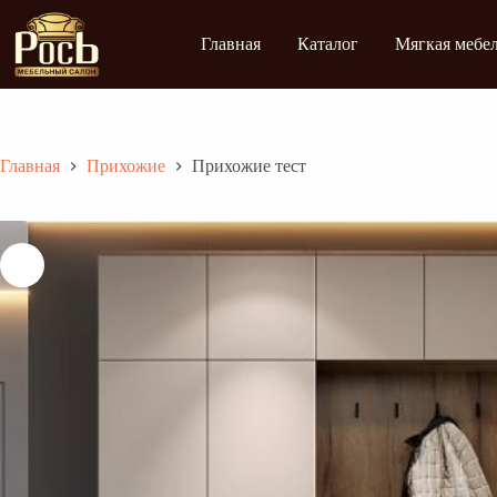
Перейти
к
Главная
Каталог
Мягкая мебе
сути
Главная
Прихожие
Прихожие тест